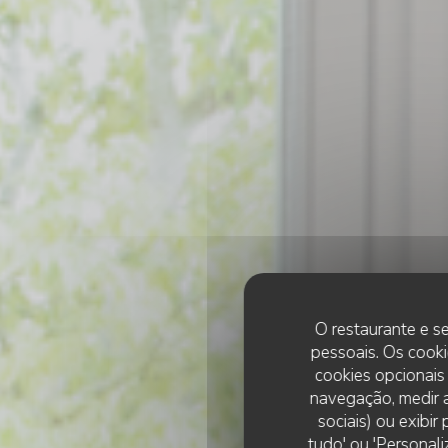
O restaurante e se
pessoais. Os cooki
cookies opcionais
navegação, medir a
sociais) ou exibi
tudo' ou 'Personali