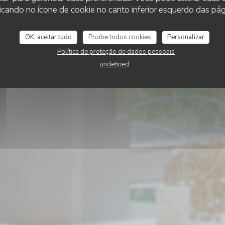
Le Saint Lazare
cando no ícone de cookie no canto inferior esquerdo das pági
OK, aceitar tudo
Proíbe todos cookies
Personalizar
RESERVAR UMA MESA
Política de proteção de dados pessoais
undefined