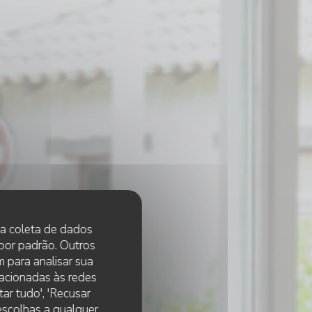
 na coleta de dados
 por padrão. Outros
 para analisar sua
lacionadas às redes
ar tudo', 'Recusar
 escolhas a qualquer