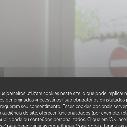
us parceiros utilizam cookies neste site, o que pode implicar
es denominados «necessários» são obrigatórios e instalados
 requerem seu consentimento. Esses cookies opcionais servem
 audiência do site, oferecer funcionalidades (por exemplo, re
r publicidade ou conteúdos personalizados. Clique em 'OK, aceit
•
L'ABERGEMENT CLÉMENCIAT
zar' para gerenciar suas preferências. Você pode alterar suas
LE SAINT LAZARE