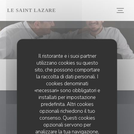
Personalizzazione delle tue scelte sui cookie
LE SAINT LAZARE
Il ristorante e i suoi partner
utilizzano cookies su questo
sito, che possono comportare
la raccolta di dati personali. I
cookies denominati
«necessari» sono obbligatori e
installati per impostazione
predefinita. Altri cookies
Le Saint Lazare
opzionali richiedono il tuo
consenso. Questi cookies
((apre una nuo
Le bourg 01400 L'Abergement Clémenciat
opzionali servono per
04 74 24 00 23
analizzare la tua navigazione,