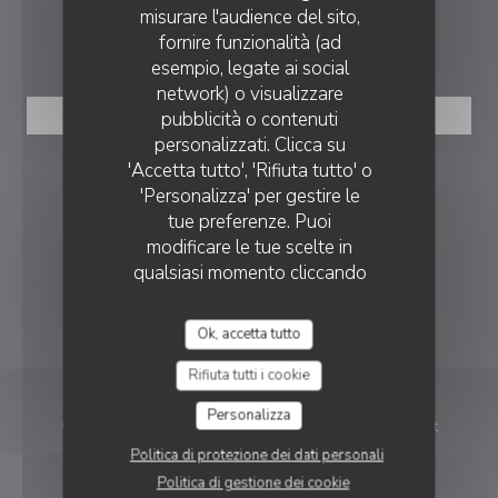
misurare l'audience del sito,
PRENOTAZIONE
fornire funzionalità (ad
esempio, legate ai social
network) o visualizzare
LE SAINT LAZARE
pubblicità o contenuti
PRENOTA
personalizzati. Clicca su
'Accetta tutto', 'Rifiuta tutto' o
SEGUICI
'Personalizza' per gestire le
tue preferenze. Puoi
modificare le tue scelte in
Facebook ((apre una nuova finestra)
Instagram ((apre una nuova fi
qualsiasi momento cliccando
sull'icona del cookie in basso a
NEWSLETTER
sinistra delle pagine del sito.
Ok, accetta tutto
Rifiuta tutti i cookie
Personalizza
© 2026 Le Saint Lazare — Creazione del sito internet
((apre una nuova finestr
ristorante con
Zenchef
Politica di protezione dei dati personali
Politica di gestione dei cookie
Note legali
TERMINI DI UTILIZZO