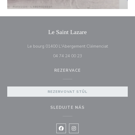
Le Saint Lazare
((otevře se v 
Le bourg 01400 L'Abergement Clémenciat
04 74 24 00 23
REZERVACE
REZERVOVAT STŮL
SLEDUJTE NÁS
Facebook ((otevře se v novém okně
Instagram ((otevře se v nové